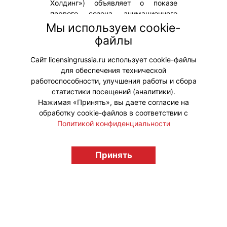
Холдинг») объявляет о показе
первого сезона анимационного
проекта «Технолайк» на
Мы используем cookie-
популярном мировом
файлы
видеохостинге YouTube и
видеосервисе ВКонтакте.
Сайт licensingrussia.ru использует cookie-файлы
для обеспечения технической
#ПродвижениеБренда
работоспособности, улучшения работы и сбора
статистики посещений (аналитики).
Нажимая «Принять», вы даете согласие на
обработку cookie-файлов в соответствии с
Политикой конфиденциальности
© "Вестник лицензионного рынка",
licensingrussia.ru, 2009-2026 12+
Принять