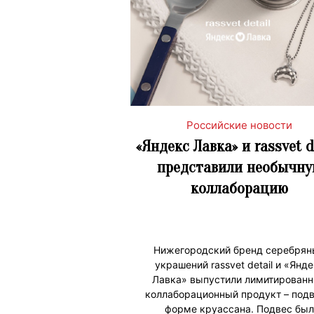
Российские новости
«Яндекс Лавка» и rassvet d
представили необычн
коллаборацию
Нижегородский бренд серебрян
украшений rassvet detail и «Янд
Лавка» выпустили лимитирован
коллаборационный продукт – подв
форме круассана. Подвес был