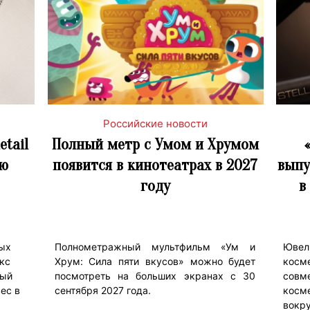
Российские новости
etail
Полный метр с Умом и Хрумом
ую
появится в кинотеатрах в 2027
выпу
году
в
ых
Полнометражный мультфильм «Ум и
Ювел
екс
Хрум: Сила пяти вкусов» можно будет
косме
ный
посмотреть на больших экранах с 30
совм
ес в
сентября 2027 года.
косм
вокр