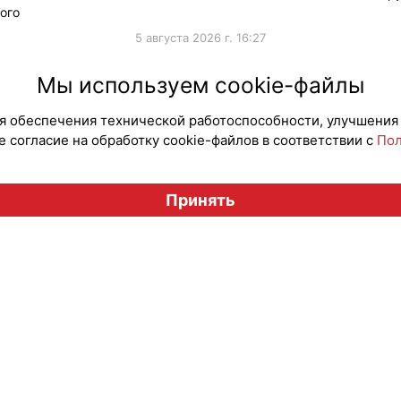
ого
5 августа 2026 г. 16:27
#ПродвижениеБренда
#Продв
Мы используем cookie-файлы
для обеспечения технической работоспособности, улучшения
 согласие на обработку cookie-файлов в соответствии с
Пол
Вестник лицензионного рынка", licensingrussia.ru, 2009-2026
Принять