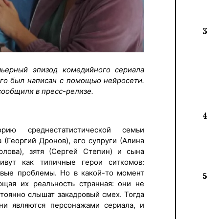
3
ьерный эпизод комедийного сериала
ого был написан с помощью нейросети.
сообщили в пресс-релизе.
4
орию среднестатистической семьи
 (Георгий Дронов), его супруги (Алина
рлова), зятя (Сергей Степин) и сына
ивут как типичные герои ситкомов:
овые проблемы. Но в какой-то момент
5
ющая их реальность странная: они не
стоянно слышат закадровый смех. Тогда
они являются персонажами сериала, и