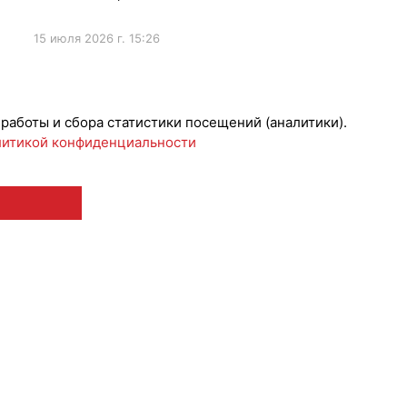
15 июля 2026 г. 15:26
ижениеБренда
#Коллаборации
 работы и сбора статистики посещений (аналитики).
итикой конфиденциальности
 12+