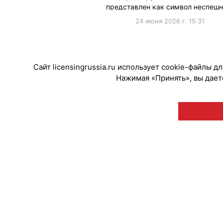
представлен как символ неспешн
утра, …
24 июня 2026 г. 15:31
#Коллаборации
Сайт licensingrussia.ru использует cookie-файлы 
Нажимая «Принять», вы даете
© "