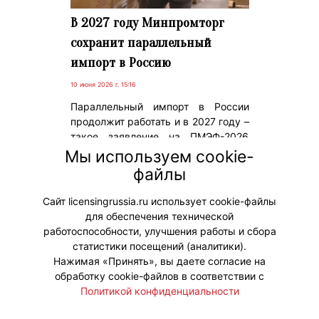
В 2027 году Минпромторг
сохранит параллельный
импорт в Россию
10 июня 2026 г. 15:16
Параллельный импорт в России
продолжит работать и в 2027 году –
такое заявление на ПМЭФ-2026
сделал замглавы Минпромторга
Мы используем cookie-
Роман Чекушов. Перечень
файлы
разрешенных товаров при этом
будет и дальше сокращаться.
Сайт licensingrussia.ru использует cookie-файлы
для обеспечения технической
#ПараллельныйИмпорт
работоспособности, улучшения работы и сбора
статистики посещений (аналитики).
Нажимая «Принять», вы даете согласие на
обработку cookie-файлов в соответствии с
Политикой конфиденциальности