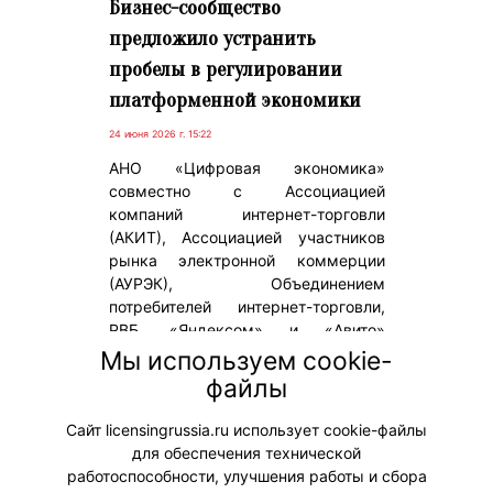
Бизнес-сообщество
предложило устранить
пробелы в регулировании
платформенной экономики
24 июня 2026 г. 15:22
АНО «Цифровая экономика»
совместно с Ассоциацией
компаний интернет-торговли
(АКИТ), Ассоциацией участников
рынка электронной коммерции
(АУРЭК), Объединением
потребителей интернет-торговли,
РВБ, «Яндексом» и «Авито»
разработала предложения
Мы используем cookie-
по улучшению регулирования
файлы
платформ. Доклад был направлен
в правительство.
Сайт licensingrussia.ru использует cookie-файлы
для обеспечения технической
#Государство
работоспособности, улучшения работы и сбора