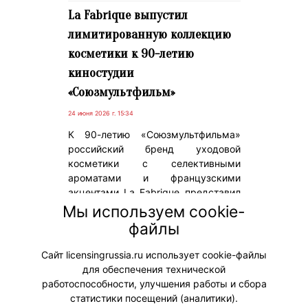
La Fabrique выпустил
лимитированную коллекцию
косметики к 90-летию
киностудии
«Союзмультфильм»
24 июня 2026 г. 15:34
К 90-летию «Союзмультфильма»
российский бренд уходовой
косметики с селективными
ароматами и французскими
акцентами La Fabrique представил
лимитированную
Мы используем cookie-
коллекцию уходовых средств с
файлы
персонажами мультфильма
«Котенок по имени Гав».
Сайт licensingrussia.ru использует cookie-файлы
для обеспечения технической
#ПродвижениеБренда #Коллаборации
работоспособности, улучшения работы и сбора
статистики посещений (аналитики).