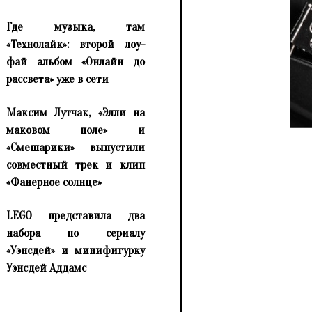
Где музыка, там
«Технолайк»: второй лоу-
фай альбом «Онлайн до
рассвета» уже в сети
Максим Лутчак, «Элли на
маковом поле» и
«Смешарики» выпустили
совместный трек и клип
«Фанерное солнце»
LEGO представила два
набора по сериалу
«Уэнсдей» и минифигурку
Уэнсдей Аддамс