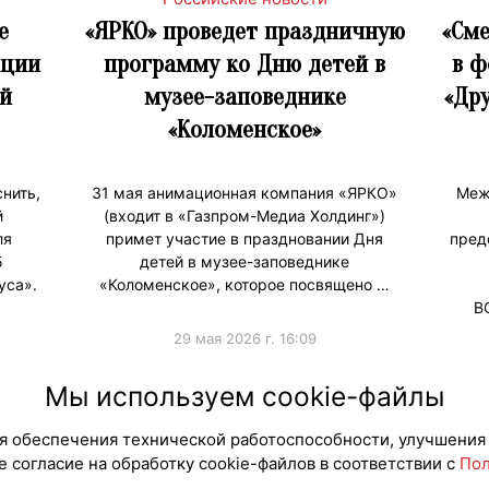
е
«ЯРКО» проведет праздничную
«Сме
ации
программу ко Дню детей в
в ф
й
музее-заповеднике
«Др
«Коломенское»
нить,
31 мая анимационная компания «ЯРКО»
Меж
й
(входит в «Газпром-Медиа Холдинг»)
ля
примет участие в праздновании Дня
пред
5
детей в музее-заповеднике
уса».
«Коломенское», которое посвящено …
В
29 мая 2026 г. 16:09
#ПродвижениеБренда
#Продв
Мы используем cookie-файлы
для обеспечения технической работоспособности, улучшения
 согласие на обработку cookie-файлов в соответствии с
Пол