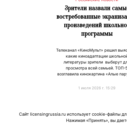
Зрители назвали самы
востребованные экраниз
произведений школьно
программы
Телеканал «КиноМульт» решил выяс
какие киноадаптации школьно
литературы зрители выберут д
просмотра всей семьей. ТОП-
возглавила кинокартина «Алые пар
1 июля 2026 г. 15:29
#ПродвижениеБренда
Сайт licensingrussia.ru использует cookie-файлы 
Нажимая «Принять», вы даете