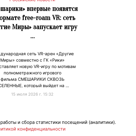
шарики» впервые появятся
ормате free-roam VR: сеть
угие Миры» запускает игру
…
дународная сеть VR-арен «Другие
Миры» совместно с ГК «Рики»
ставляет новую VR-игру по мотивам
полнометражного игрового
фильма СМЕШАРИКИ СКВОЗЬ
СЕЛЕННЫЕ, который выйдет на …
15 июля 2026 г. 15:32
ижениеБренда
#Коллаборации
 работы и сбора статистики посещений (аналитики).
итикой конфиденциальности