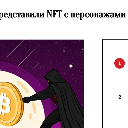
представили NFT с персонажами
1
2