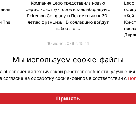
Компания Lego представила новую
Lego
анная
серию конструкторов в коллаборации с
офиц
Pokémon Company («Покемоны») к 30-
«Кей
й The
летию франшизы. В коллекцию войдут
Кон
наборы с …
посл
Дерпи
10 июня 2026 г. 15:14
#Коллаборации
#Колла
Мы используем cookie-файлы
для обеспечения технической работоспособности, улучшения
 согласие на обработку cookie-файлов в соответствии с
Пол
Вестник лицензионного рынка", licensingrussia.ru, 2009-2026
Принять