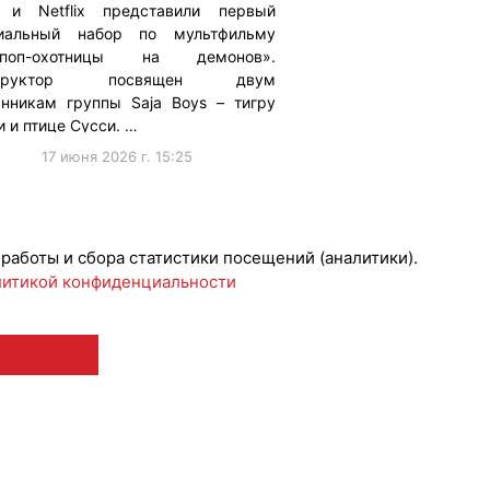
 и Netflix представили первый
иальный набор по мультфильму
-поп-охотницы на демонов».
структор посвящен двум
анникам группы Saja Boys – тигру
 и птице Сусси. …
17 июня 2026 г. 15:25
борации
#ПродвижениеБренда
 работы и сбора статистики посещений (аналитики).
итикой конфиденциальности
 12+