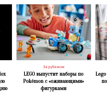
За рубежом
lox
LEGO выпустит наборы по
Lego
ую
Pokémon с «оживающими»
по
цию
фигурками