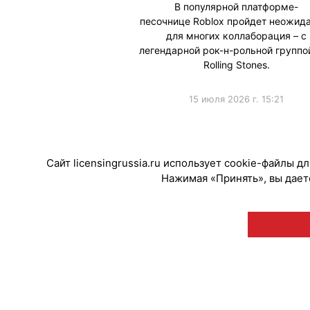
В популярной платформе-
песочнице Roblox пройдет неожид
для многих коллаборация – с
легендарной рок-н-рольной группо
Rolling Stones.
15 июля 2026 г. 15:21
#Коллаборации
Сайт licensingrussia.ru использует cookie-файлы 
Нажимая «Принять», вы даете
© "