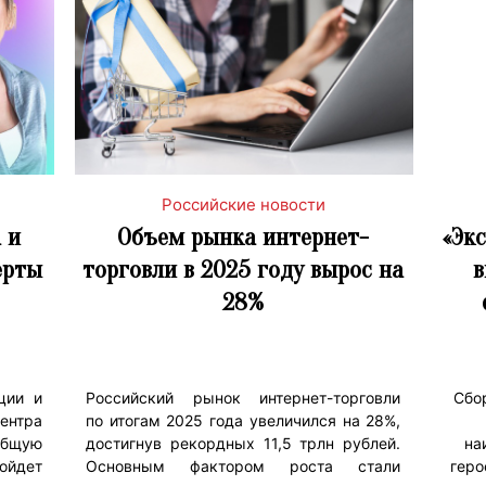
Российские новости
 и
Объем рынка интернет-
«Эк
ерты
торговли в 2025 году вырос на
в
28%
ции и
Российский рынок интернет-торговли
Сбо
ентра
по итогам 2025 года увеличился на 28%,
общую
достигнув рекордных 11,5 трлн рублей.
на
ойдет
Основным фактором роста стали
геро