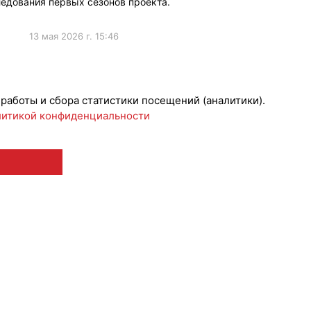
едования первых сезонов проекта.
13 мая 2026 г. 15:46
ижениеБренда
 работы и сбора статистики посещений (аналитики).
итикой конфиденциальности
 12+