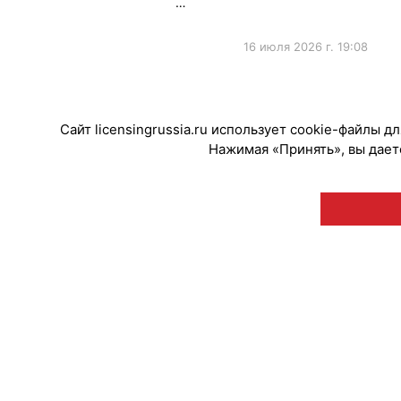
…
16 июля 2026 г. 19:08
#ПродвижениеБренда
Сайт licensingrussia.ru использует cookie-файлы 
Нажимая «Принять», вы даете
© "