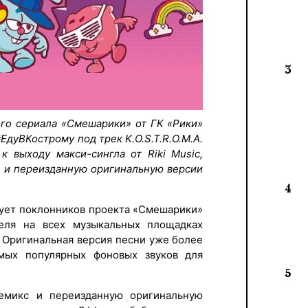
3
ого сериала «Смешарики» от ГК «Рики»
ЕдуВКострому под трек K.O.S.T.R.O.M.A.
к выходу макси-сингла от Riki Music,
с и переизданную оригинальную версии
4
дует поклонников проекта «Смешарики»
еля на всех музыкальных площадках
. Оригинальная версия песни уже более
мых популярных фоновых звуков для
5
емикс и переизданную оригинальную