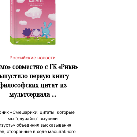
Российские новости
смо» совместно с ГК «Рики»
ыпустило первую книгу
философских цитат из
мультсериала …
рник «Смешарики: цитаты, которые
мы “случайно” выучили
изусть» объединил высказывания
ев, отобранные в ходе масштабного