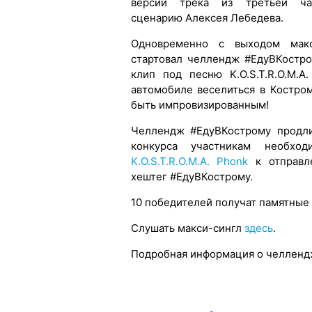
версии трека из третьей ч
сценарию Алексея Лебедева.
Одновременно с выходом мак
стартовал челлендж #ЕдуВКостро
клип под песню K.O.S.T.R.O.M.A
автомобиле веселиться в Костро
быть импровизированным!
Челлендж #ЕдуВКострому продли
конкурса участникам необход
K.O.S.T.R.O.M.A. Phonk
к отправле
хештег #ЕдуВКострому.
10 победителей получат памятные
Слушать макси-сингл
здесь
.
Подробная информация о челлен