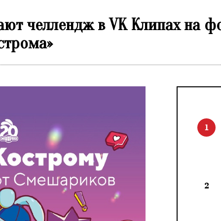
ют челлендж в VK Клипах на ф
строма»
1
2