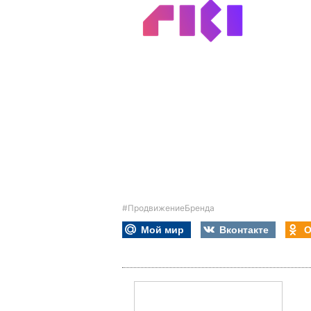
#ПродвижениеБренда
Мой мир
Вконтакте
О