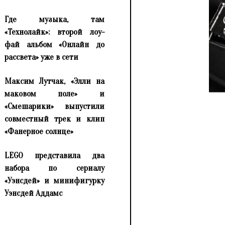
Где музыка, там
«Технолайк»: второй лоу-
фай альбом «Онлайн до
рассвета» уже в сети
Максим Лутчак, «Элли на
маковом поле» и
«Смешарики» выпустили
совместный трек и клип
«Фанерное солнце»
LEGO представила два
набора по сериалу
«Уэнсдей» и минифигурку
Уэнсдей Аддамс