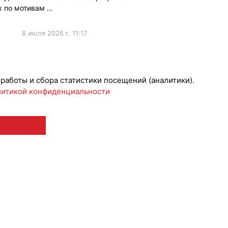
ix по мотивам …
8 июля 2026 г. 11:17
ижениеБренда
 работы и сбора статистики посещений (аналитики).
итикой конфиденциальности
 12+