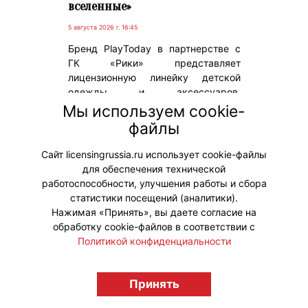
вселенные»
5 августа 2026 г. 16:45
Бренд PlayToday в партнерстве с
ГК «Рики» представляет
лицензионную линейку детской
одежды и аксессуаров,
приуроченную к выходу нового
Мы используем cookie-
полнометражного игрового фильма,
файлы
который стартует в российском
прокате с 6 августа.
Сайт licensingrussia.ru использует cookie-файлы
для обеспечения технической
#ПродвижениеБренда #Коллаборации
работоспособности, улучшения работы и сбора
статистики посещений (аналитики).
Нажимая «Принять», вы даете согласие на
обработку cookie-файлов в соответствии с
Политикой конфиденциальности
© "Вестник лицензионного рынка",
licensingrussia.ru, 2009-2026 12+
Принять