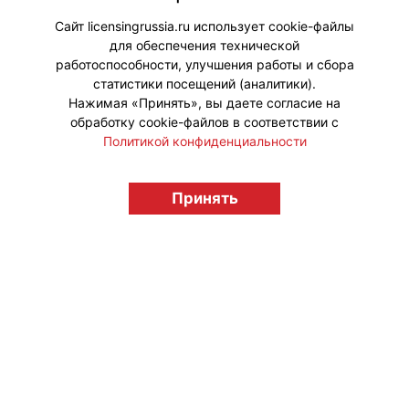
будет поэтапно доступно в
ресторанах сети.
Сайт licensingrussia.ru использует cookie-файлы
для обеспечения технической
#Коллаборации
работоспособности, улучшения работы и сбора
статистики посещений (аналитики).
Нажимая «Принять», вы даете согласие на
обработку cookie-файлов в соответствии с
Политикой конфиденциальности
© "Вестник лицензионного рынка",
licensingrussia.ru, 2009-2026 12+
Принять