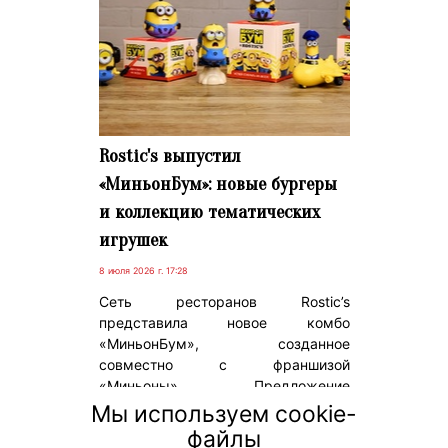
Rostic's выпустил
«МиньонБум»: новые бургеры
и коллекцию тематических
игрушек
8 июля 2026 г. 17:28
Сеть ресторанов Rostic’s
представила новое комбо
«МиньонБум», созданное
совместно с франшизой
«Миньоны». Предложение
включает тематические игрушки,
Мы используем cookie-
новую линейку сырных бургеров и
файлы