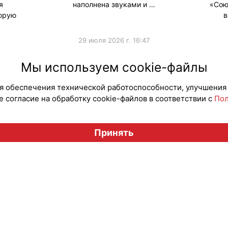
я
наполнена звуками и …
«Сою
торую
в
29 июля 2026 г. 16:47
#Продв
Мы используем cookie-файлы
для обеспечения технической работоспособности, улучшения
 согласие на обработку cookie-файлов в соответствии с
Пол
Вестник лицензионного рынка", licensingrussia.ru, 2009-2026
Принять