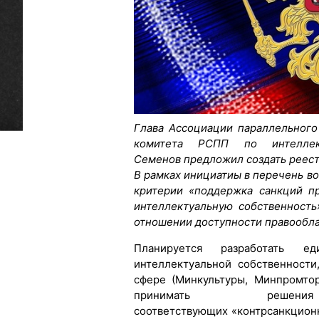
Глава Ассоциации параллельного
комитета РСПП по интеллект
Семенов предложил создать реес
В рамках инициатиы в перечень в
критерии «поддержка санкций п
интеллектуальную собственност
отношении доступности правооблад
Планируется разработать 
интеллектуальной собственности
сфере (Минкультуры, Минпромто
принимать реш
соответствующих «контрсанкцион