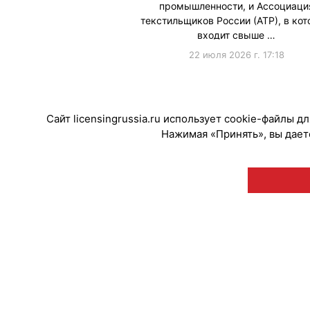
промышленности, и Ассоциаци
текстильщиков России (АТР), в ко
входит свыше …
22 июля 2026 г. 17:18
#Государство
Сайт licensingrussia.ru использует cookie-файлы 
Нажимая «Принять», вы даете
© "