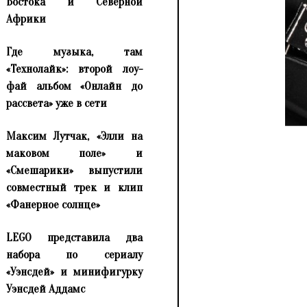
Востока и Северной
Африки
Где музыка, там
«Технолайк»: второй лоу-
фай альбом «Онлайн до
рассвета» уже в сети
Максим Лутчак, «Элли на
маковом поле» и
«Смешарики» выпустили
совместный трек и клип
«Фанерное солнце»
LEGO представила два
набора по сериалу
«Уэнсдей» и минифигурку
Уэнсдей Аддамс