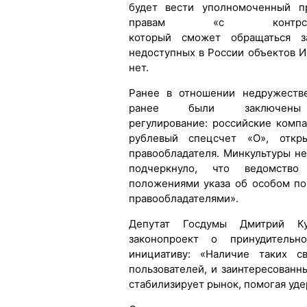
будет вести уполномоченный п
правам «с контрсанк
который сможет обращаться з
недоступных в России объектов 
нет.
Ранее в отношении недружестве
ранее были заключены
регулирование: российские комп
рублевый спецсчет «О», отк
правообладателя. Минкультуры н
подчеркнуло, что ведомство
положениями указа об особом п
правообладателями».
Депутат Госдумы Дмитрий Ку
законопроект о принудительн
инициативу: «Наличие таких с
пользователей, и заинтересованн
стабилизирует рынок, помогая уде