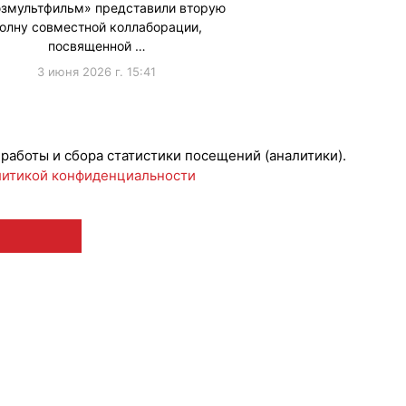
змультфильм» представили вторую
олну совместной коллаборации,
посвященной …
3 июня 2026 г. 15:41
ижениеБренда
#Коллаборации
 работы и сбора статистики посещений (аналитики).
итикой конфиденциальности
 12+