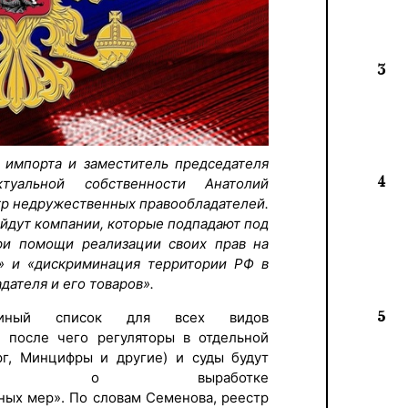
3
 импорта и заместитель председателя
4
уальной собственности Анатолий
тр недружественных правообладателей.
ойдут компании, которые подпадают под
ри помощи реализации своих прав на
ь» и «дискриминация территории РФ в
ателя и его товаров».
5
единый список для всех видов
, после чего регуляторы в отдельной
рг, Минцифры и другие) и суды будут
ения о выработке
ных мер». По словам Семенова, реестр