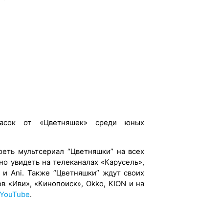
асок от «Цветняшек» среди юных
реть мультсериал “Цветняшки” на всех
о увидеть на телеканалах «Карусель»,
 и Ani. Также “Цветняшки” ждут своих
в «Иви», «Кинопоиск», Okko, KION и на
YouTube
.