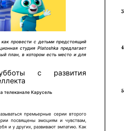
3
 как провести с детьми предстоящий
4
ационная студия Platoshka предлагает
ый план, в котором есть место и для
убботы с развития
еллекта
5
а телеканале Карусель
казываться премьерные серии второго
ории посвящены эмоциям и чувствам,
ебя и у других, развивают эмпатию. Как