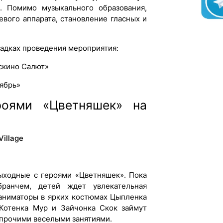
. Помимо музыкального образования,
евого аппарата, становление гласных и
адках проведения мероприятия:
оскино Салют»
тябрь»
роями «Цветняшек» на
illage
выходные с героями «Цветняшек». Пока
бранчем, детей ждет увлекательная
аниматоры в ярких костюмах Цыпленка
, Котенка Мур и Зайчонка Скок займут
прочими веселыми занятиями.