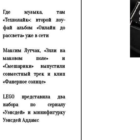
Где музыка, там
«Технолайк»: второй лоу-
фай альбом «Онлайн до
рассвета» уже в сети
Максим Лутчак, «Элли на
маковом поле» и
«Смешарики» выпустили
совместный трек и клип
«Фанерное солнце»
LEGO представила два
набора по сериалу
«Уэнсдей» и минифигурку
Уэнсдей Аддамс