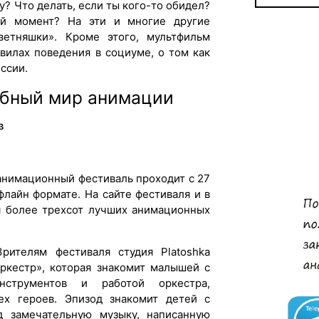
у? Что делать, если ты кого-то обидел?
ый момент? На эти и многие другие
етняшки». Кроме этого, мультфильм
вилах поведения в социуме, о том как
ссии.
ебный мир анимации
в
анимационный фестиваль проходит с 27
флайн формате. На сайте фестиваля и в
я более трехсот лучших анимационных
ителям фестиваля студия Platoshka
ркестр», которая знакомит малышей с
нструментов и работой оркестра,
ех героев. Эпизод знакомит детей с
 замечательную музыку, написанную