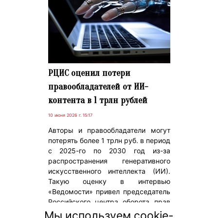
РЦИС оценил потери
правообладателей от ИИ-
контента в 1 трлн рублей
10 июня 2026 г. 15:17
Авторы и правообладатели могут
потерять более 1 трлн руб. в период
с 2025-го по 2030 год из-за
распространения генеративного
искусственного интеллекта (ИИ).
Такую оценку в интервью
«Ведомости» привел председатель
Российского центра оборота прав
на результаты творческой
Мы используем cookie-