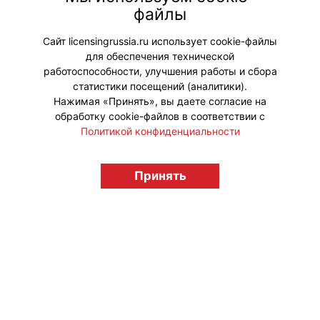
деятельности (РЦИС) Андрей
файлы
Кричевский со ссылкой
на исследование НИУ ВШЭ.
Сайт licensingrussia.ru использует cookie-файлы
для обеспечения технической
#ИИ
работоспособности, улучшения работы и сбора
статистики посещений (аналитики).
Нажимая «Принять», вы даете согласие на
обработку cookie-файлов в соответствии с
Политикой конфиденциальности
© "Вестник лицензионного рынка",
licensingrussia.ru, 2009-2026 12+
Принять